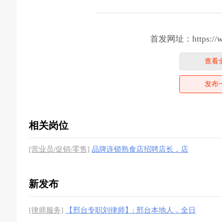
首发网址：https://www
查看
发布
相关岗位
[营业员/促销/零售]
品牌连锁熟食店招聘店长，店
员。薪资4000-6000元。有公
新发布
[律师服务]
【邢台专职刘律师】: 邢台本地人，全日
制本科学历，法学专业科