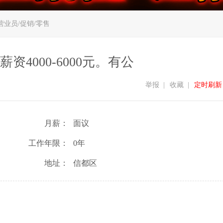
营业员/促销/零售
4000-6000元。有公
举报
|
收藏
|
定时刷新
月薪：
面议
工作年限：
0年
地址：
信都区