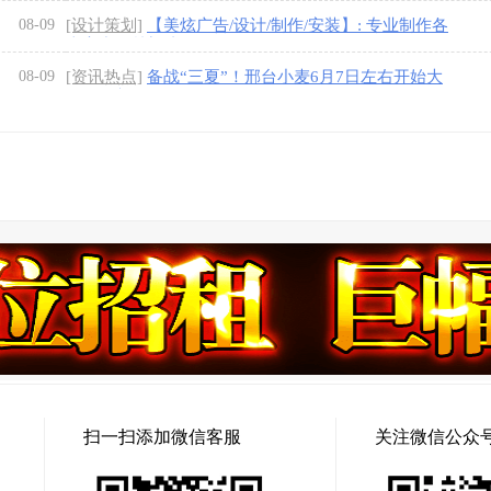
08-09
[设计策划]
【美炫广告/设计/制作/安装】: 专业制作各
类高中低档门头，
08-09
[资讯热点]
备战“三夏”！邢台小麦6月7日左右开始大
面积收割
[图]
扫一扫添加微信客服
关注微信公众