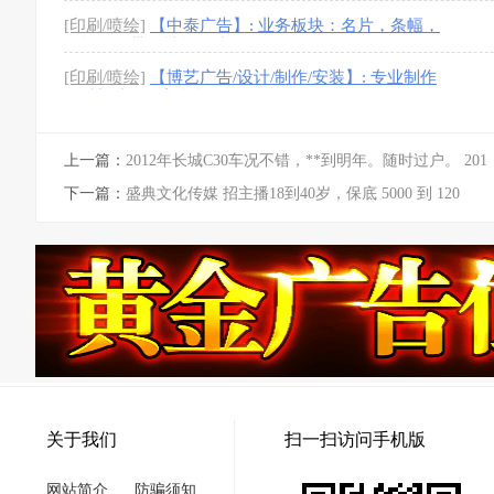
[印刷/喷绘]
【中泰广告】: 业务板块：名片，条幅，
锦旗，绶带，袖标，喷绘
[印刷/喷绘]
【博艺广告/设计/制作/安装】: 专业制作
各种门头，铝塑板施
上一篇：
2012年长城C30车况不错，**到明年。随时过户。 201
下一篇：
盛典文化传媒 招主播18到40岁，保底 5000 到 120
关于我们
扫一扫访问手机版
网站简介
防骗须知