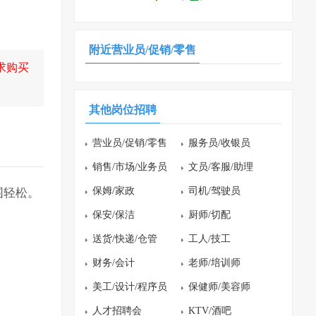
附近营业员/促销/零售
求购买
其他岗位招聘
营业员/促销/零售
服务员/收银员
销售/市场/业务员
文员/客服/助理
保姆/家政
司机/驾驶员
围轻松。
保安/保洁
厨师/切配
送货/快递/仓管
工人/技工
财务/会计
老师/培训师
美工/设计/程序员
保健师/美容师
人才招聘会
KTV/酒吧