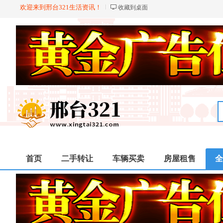
欢迎来到邢台321生活资讯！
收藏到桌面
首页
二手转让
车辆买卖
房屋租售
全