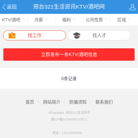
邢台321生活资讯KTV/酒吧网
返回
KTV/酒吧
月薪
福利
公司性质
区域
找工作
找人才
立即发布一条KTV/酒吧信息
0条记录
首页
|
网站简介
|
防骗须知
|
联系我们
©Copyright 邢台321生活资讯
冀ICP备2024059214号-1
电话：
13131956556