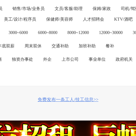
员
销售/市场/业务员
文员/客服/助理
保姆/家政
司机/驾
美工/设计/程序员
保健师/美容师
人才招聘会
KTV/酒吧
3000~6000
6000~8000
8000~12000
12000~30000
3
年底双薪
周末双休
交通补助
加班补助
餐补
商
独资办事处
外企
上市公司
事业单位
政府机关
免费发布一条工人/技工信息>>