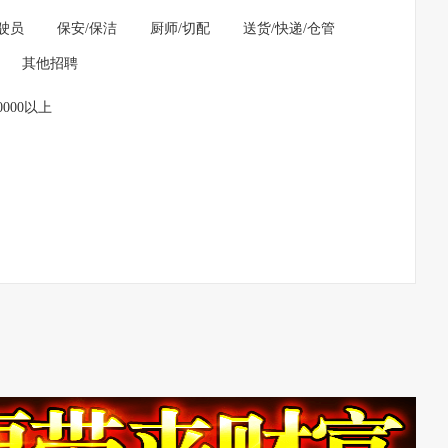
驶员
保安/保洁
厨师/切配
送货/快递/仓管
其他招聘
0000以上