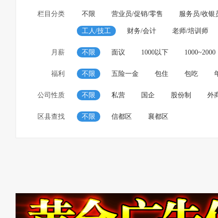
栏目分类
不限
营业员/促销/零售
服务员/收银
工人/技工
财务/会计
老师/培训师
月薪
不限
面议
1000以下
1000~2000
福利
不限
五险一金
包住
包吃
公司性质
不限
私营
国企
股份制
外
区县查找
不限
信都区
襄都区