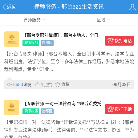
律师服务 - 邢台321生活资讯
返回
律师服务
区域
【邢台专职刘律师】: 邢台本地人，全日
拨打电话
制本科学历，法学专业科
律师服务
信都区
【邢台专职刘律师】:邢台本地人，全日制本科学历，法学专业
科班出身，法学学位，至今十多年法律工作经历，熟悉本地法院
裁判观点，专业**理业...
5583
1
收藏
08月09日
浏览
点赞
【专职律师 一对一法律咨询 **理诉讼委托
拨打电话
**写法律文书】
律师服务
信都区
【专职律师一对一法律咨询**理诉讼委托**写法律文书】:【邢台
律师专业法务法律顾问】:法律咨询，**写法律文书、协议，**为
立案，欠款纠...