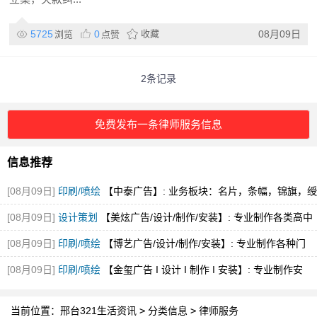
5725
0
收藏
08月09日
浏览
点赞
2条记录
免费发布一条律师服务信息
信息推荐
[08月09日]
印刷/喷绘
【中泰广告】: 业务板块：名片，条幅，锦旗，绶
带，袖标，喷绘
[08月09日]
设计策划
【美炫广告/设计/制作/安装】: 专业制作各类高中
低档门头，
[08月09日]
印刷/喷绘
【博艺广告/设计/制作/安装】: 专业制作各种门
头，铝塑板施
[08月09日]
印刷/喷绘
【金玺广告 I 设计 I 制作 I 安装】: 专业制作安
装：
当前位置：
邢台321生活资讯
>
分类信息
>
律师服务