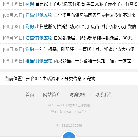
[08月09日]
狗狗
自己家下了4只边牧有陨石 黑白太多了养不了，有意者
联系我
[08月09日]
猫猫/其他宠物
三个多月布偶母猫因家里宠物太多忙不过来
不想养了欲出售，疫苗齐
[08月09日]
狗狗
出售熊版阿拉斯加幼犬3个月 疫苗已打 价格小刀 微信
同
[08月09日]
猫猫/其他宠物
自家银渐层，爸妈都是纯种银渐层，30天，
能吃饭，能上厕所了，
[08月09日]
狗狗
一年半柯基，刚配好，一直楼上养，知道定点大小便
[08月09日]
猫猫/其他宠物
两只公猫，一只蓝猫一只加菲猫，一岁左
右，猫三联已打
当前位置：
邢台321生活资讯
>
分类信息
>
宠物
首页
|
网站简介
|
防骗须知
|
联系我们
©Copyright 邢台321生活资讯
冀ICP备2024059214号-1
电话：
13131956556