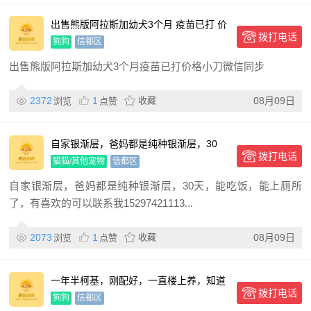
出售熊版阿拉斯加幼犬3个月 疫苗已打 价
拨打电话
格小刀 微信同
狗狗
信都区
出售熊版阿拉斯加幼犬3个月疫苗已打价格小刀微信同步
2372
1
收藏
08月09日
浏览
点赞
自家银渐层，爸妈都是纯种银渐层，30
拨打电话
天，能吃饭，能上厕所了，
猫猫/其他宠物
信都区
自家银渐层，爸妈都是纯种银渐层，30天，能吃饭，能上厕所
了，有喜欢的可以联系我15297421113...
2073
1
收藏
08月09日
浏览
点赞
一年半柯基，刚配好，一直楼上养，知道
拨打电话
定点大小便
狗狗
信都区