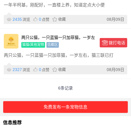
一年半柯基，刚配好，一直楼上养，知道定点大小便
2435
0
收藏
08月09日
浏览
点赞
两只公猫，一只蓝猫一只加菲猫，一岁左
拨打电话
右，猫三联已打
猫猫/其他宠物
信都区
两只公猫，一只蓝猫一只加菲猫，一岁左右，猫三联已打
2327
0
收藏
08月09日
浏览
点赞
6条记录
免费发布一条宠物信息
信息推荐