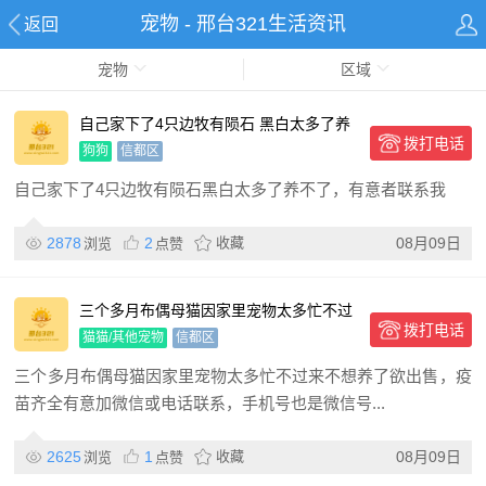
宠物 - 邢台321生活资讯
返回
宠物
区域
自己家下了4只边牧有陨石 黑白太多了养
拨打电话
不了，有意者联系我
狗狗
信都区
自己家下了4只边牧有陨石黑白太多了养不了，有意者联系我
2878
2
收藏
08月09日
浏览
点赞
三个多月布偶母猫因家里宠物太多忙不过
拨打电话
来不想养了欲出售，疫苗齐
猫猫/其他宠物
信都区
三个多月布偶母猫因家里宠物太多忙不过来不想养了欲出售，疫
苗齐全有意加微信或电话联系，手机号也是微信号...
2625
1
收藏
08月09日
浏览
点赞