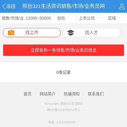
邢台321生活资讯销售/市场/业务员网
返回
销售/市场/业
12000~30000
包吃
上市公司
区域
务员
找工作
找人才
立即发布一条销售/市场/业务员信息
0条记录
首页
|
网站简介
|
防骗须知
|
联系我们
©Copyright 邢台321生活资讯
冀ICP备2024059214号-1
电话：
13131956556