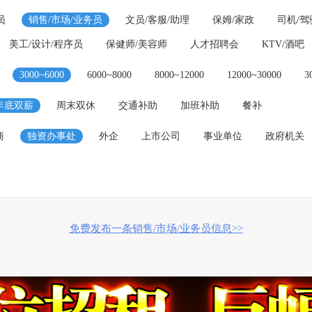
员
销售/市场/业务员
文员/客服/助理
保姆/家政
司机/驾
美工/设计/程序员
保健师/美容师
人才招聘会
KTV/酒吧
3000~6000
6000~8000
8000~12000
12000~30000
3
年底双薪
周末双休
交通补助
加班补助
餐补
商
独资办事处
外企
上市公司
事业单位
政府机关
免费发布一条销售/市场/业务员信息>>