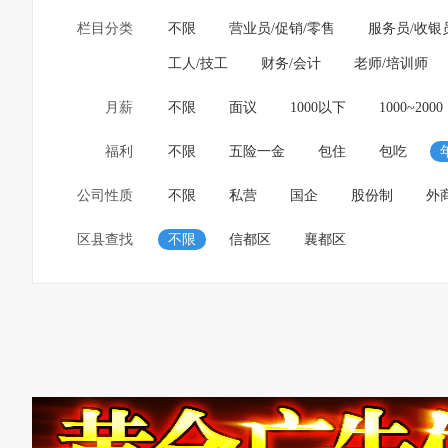
栏目分类
不限
营业员/促销/零售
服务员/收银
工人/技工
财务/会计
老师/培训师
月薪
不限
面议
1000以下
1000~2000
福利
不限
五险一金
包住
包吃
公司性质
不限
私营
国企
股份制
外
区县查找
不限
信都区
襄都区