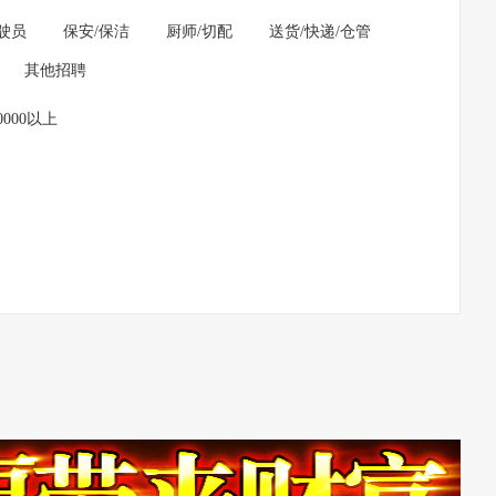
驶员
保安/保洁
厨师/切配
送货/快递/仓管
其他招聘
0000以上