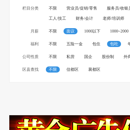
栏目分类
不限
营业员/促销/零售
服务员/收银
工人/技工
财务/会计
老师/培训师
月薪
不限
面议
1000以下
1000~2000
福利
不限
五险一金
包住
包吃
公司性质
不限
私营
国企
股份制
外
区县查找
不限
信都区
襄都区