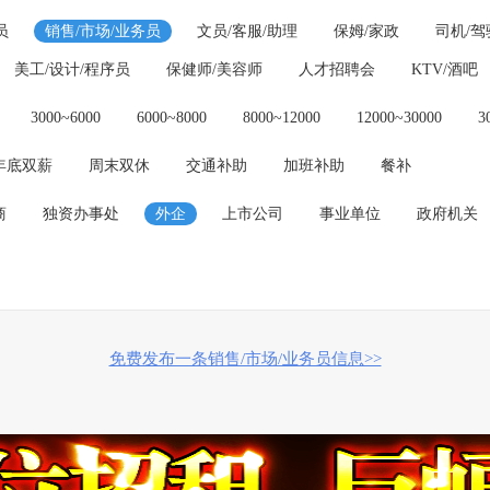
员
销售/市场/业务员
文员/客服/助理
保姆/家政
司机/驾
美工/设计/程序员
保健师/美容师
人才招聘会
KTV/酒吧
3000~6000
6000~8000
8000~12000
12000~30000
3
年底双薪
周末双休
交通补助
加班补助
餐补
商
独资办事处
外企
上市公司
事业单位
政府机关
免费发布一条销售/市场/业务员信息>>