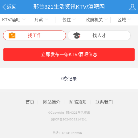
邢台321生活资讯KTV/酒吧网
返回
KTV/酒吧
月薪
包住
政府机关
区域
找工作
找人才
立即发布一条KTV/酒吧信息
0条记录
首页
|
网站简介
|
防骗须知
|
联系我们
©Copyright 邢台321生活资讯
冀ICP备2024059214号-1
电话：
13131956556