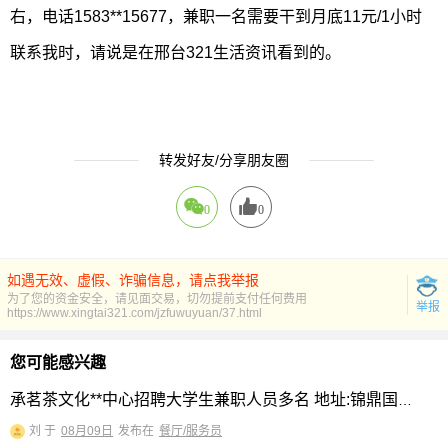
右，电话1583**15677，兼职一名需要干到月底11元/1小时
联系我时，请说是在邢台321生活资讯看到的。
转发好友/分享朋友圈
0
0
如遇无效、虚假、诈骗信息，请点我举报
为了您的资金安全，请见面交易，切勿提前支付任何费用
举报
https://www.xingtai321.com/jzfuwuyuan/37.html
您可能感兴趣
承茗茶文化**中心招聘大学生兼职人员多名 地址:锦鼎国际广场
刘 于
08月09日
发布在
餐厅/服务员