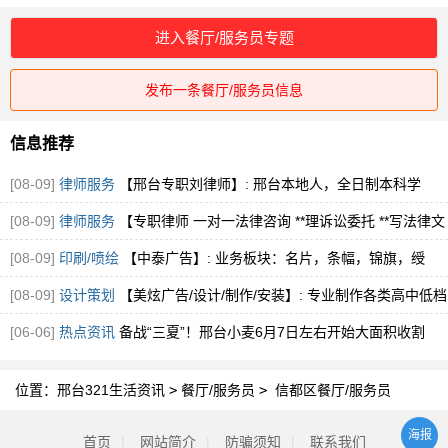
进入餐厅/服务员专题
发布一条餐厅/服务员信息
信息推荐
[08-09]
律师服务
【邢台专职刘律师】: 邢台本地人，全日制本科学
历，法学专业科
[08-09]
律师服务
【专职律师 一对一法律咨询 **理诉讼委托 **写法律文
书】
[08-09]
印刷/喷绘
【中泰广告】: 业务板块：名片，条幅，锦旗，绶
带，袖标，喷绘
[08-09]
设计策划
【美炫广告/设计/制作/安装】: 专业制作各类高中低档
门头，
[06-06]
热点资讯
备战“三夏”！邢台小麦6月7日左右开始大面积收割
位置：
邢台321生活资讯
>
餐厅/服务员
>
信都区餐厅/服务员
海报
首页
|
网站简介
|
防骗须知
|
联系我们