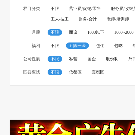
栏目分类
不限
营业员/促销/零售
服务员/收银
工人/技工
财务/会计
老师/培训师
月薪
不限
面议
1000以下
1000~2000
福利
不限
五险一金
包住
包吃
公司性质
不限
私营
国企
股份制
外
区县查找
不限
信都区
襄都区