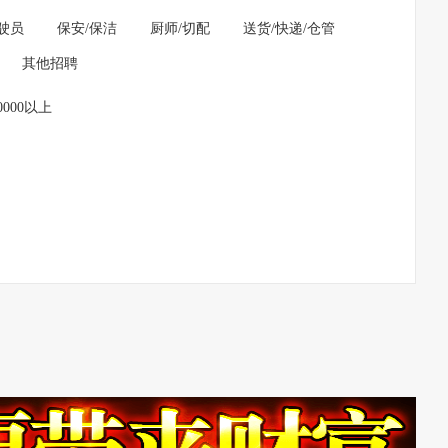
驶员
保安/保洁
厨师/切配
送货/快递/仓管
其他招聘
0000以上