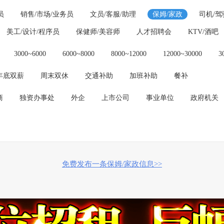
员
销售/市场/业务员
文员/客服/助理
保姆/家政
司机/驾
美工/设计/程序员
保健师/美容师
人才招聘会
KTV/酒吧
3000~6000
6000~8000
8000~12000
12000~30000
3
年底双薪
周末双休
交通补助
加班补助
餐补
商
独资办事处
外企
上市公司
事业单位
政府机关
免费发布一条保姆/家政信息>>