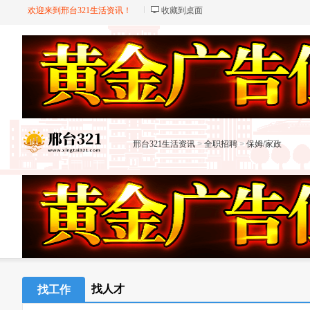
欢迎来到邢台321生活资讯！
收藏到桌面
邢台321生活资讯
>
全职招聘
>
保姆/家政
找人才
找工作