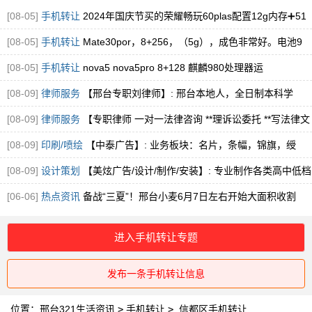
[08-05]
手机转让
2024年国庆节买的荣耀畅玩60plas配置12g内存➕51
[08-05]
手机转让
Mate30por，8+256，（5g），成色非常好。电池9
[08-05]
手机转让
nova5 nova5pro 8+128 麒麟980处理器运
[08-09]
律师服务
【邢台专职刘律师】: 邢台本地人，全日制本科学
历，法学专业科
[08-09]
律师服务
【专职律师 一对一法律咨询 **理诉讼委托 **写法律文
书】
[08-09]
印刷/喷绘
【中泰广告】: 业务板块：名片，条幅，锦旗，绶
带，袖标，喷绘
[08-09]
设计策划
【美炫广告/设计/制作/安装】: 专业制作各类高中低档
门头，
[06-06]
热点资讯
备战“三夏”！邢台小麦6月7日左右开始大面积收割
进入手机转让专题
发布一条手机转让信息
位置：
邢台321生活资讯
>
手机转让
>
信都区手机转让