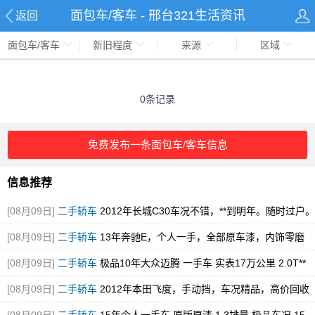
面包车/客车 - 邢台321生活资讯
返回
面包车/客车
新旧程度
来源
区域
0条记录
免费发布一条面包车/客车信息
信息推荐
[08月09日]
二手轿车
2012年长城C30车况不错，**到明年。随时过户。
201
[08月09日]
二手轿车
13年奔驰E，个人一手，全部原车漆，内饰零磨
损，百公里9个油
[08月09日]
二手轿车
极品10年大众迈腾 一手车 实表17万公里 2.0T**
动机
[08月09日]
二手轿车
2012年本田飞度，手动挡，车况精品，高价回收
报废车国补**