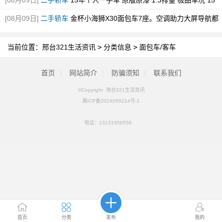
[08月09日]
二手轿车
15年个人一手车 原版原漆 1.3排量 极品车况 15
年/7
[08月09日]
二手轿车
金杯小海狮X30面包车7座。空调助力大屏导航都
有 2024年
当前位置：
邢台321生活资讯
>
分类信息
>
面包车/客车
首页
|
网站简介
|
防骗须知
|
联系我们
©Copyright 邢台321生活资讯
冀ICP备2024059214号-1
电话：
13131956556
首页
分类
发布
我的