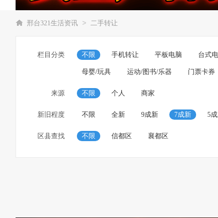
>
邢台321生活资讯
二手转让
栏目分类
不限
手机转让
平板电脑
台式
母婴/玩具
运动/图书/乐器
门票卡券
来源
不限
个人
商家
新旧程度
不限
全新
9成新
7成新
5
区县查找
不限
信都区
襄都区