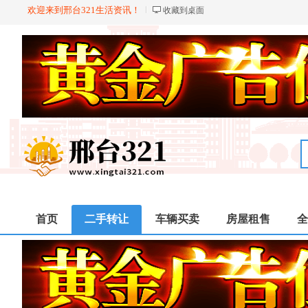
欢迎来到邢台321生活资讯！
收藏到桌面
首页
二手转让
车辆买卖
房屋租售
全