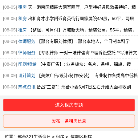
[08-05]
租房
天一港南区精装大两室两厅，户型特好通风效果特好，精
装大气档次
[08-05]
租房
出租育才小学附近育英街行署家属院4/4层，50平，两居
室，精
[08-05]
租房
【整租，可月付】万城新天地，精装公寓，55平，精装，
空调洗衣
[08-09]
律师服务
【邢台专职刘律师】: 邢台本地人，全日制本科学
历，法学专业科
[08-09]
律师服务
【专职律师 一对一法律咨询 **理诉讼委托 **写法律文
书】
[08-09]
印刷/喷绘
【中泰广告】: 业务板块：名片，条幅，锦旗，绶
带，袖标，喷绘
[08-09]
设计策划
【美炫广告/设计/制作/安装】: 专业制作各类高中低档
门头，
[06-06]
热点资讯
备战“三夏”！邢台小麦6月7日左右开始大面积收割
进入租房专题
发布一条租房信息
位置：
邢台321生活资讯
>
租房
>
信都区租房